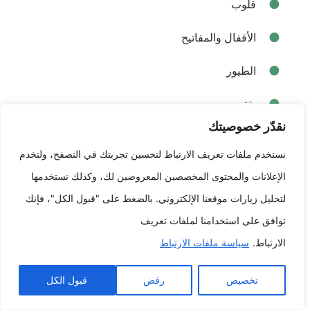
قلوب
الأقفال والمفاتيح
الطيور
يقتبس
نقدّر خصوصيتك
رموز علامات زودياك غير العامة بك
نستخدم ملفات تعريف الارتباط لتحسين تجربتك في التصفح، ولتخدم
رموز معتقداتك الدينية
الإعلانات والمحتوى المخصصين المعروضين لك، وكذلك نستخدمها
لتحليل زيارات موقعنا الإلكتروني. بالضغط على "قبول الكل"، فإنك
رموز اهتماماتك المشتركة
توافق على استخدامنا لملفات تعريف
عند اتخاذ قرار تصميم وشم للزوجين، من
الارتباط.
سياسة ملفات الارتباط
الضروري أن تفكر على ما يريده كل بأكمله
منكما وما من المرجح أن يكون ذا هذا يعني
تخصيص
رفض
قبول الكل
لعلاقتكما. سوف تحتاج بالإضافة إلى ذلك على