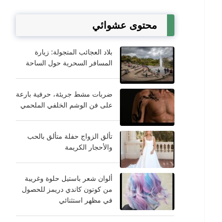
محتوى عشوائي
بلاد العجائب المتجولة: زيارة
المسافر السحرية حول الساحة
ضربات مشط جريئة، حرفية بارعة
على فن الوشم الخلفي الملحمي
تألق الزواج حفلة متألق بالحب
والأحجار الكريمة
ألوان شعر باستيل حلوة وغريبة
من كوتون كاندي دريمز للحصول
في مظهر استثنائي