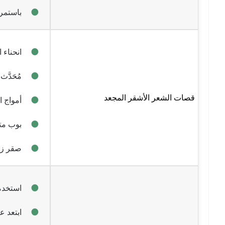
باستمرا
انحناء 
مُحَدَّ
قصات الشعر الأشقر المجعد
أمواج 
بوب مت
صقر زا
استخدم
ابتعد 