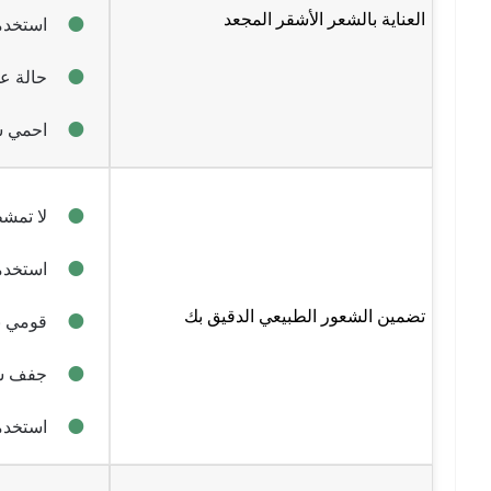
العناية بالشعر الأشقر المجعد
استخدمي
حالة عم
احمي ش
لا تمش
استخدم
تضمين الشعور الطبيعي الدقيق بك
قومي ب
جفف شع
استخدم