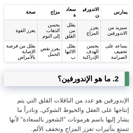
الاندورفي
سعاد
يمارس
مزاج
صحة
ن
ة
يقلل
يحسن
سيزيد من
يعزز
من
الذهاب
يعزز القوة
الاندورفين
المزاج
القلق
إلى النوم
يساعد على
يحسن
يقلل
يقلل من فرصة
يعزز نقص
تخفيف
الهدف
الالتها
الإصابة
الحمل
الصرامة
الإدراكية
ب
بالأمراض
2. ما هو الإندورفين؟
الإندورفين هو عدد من الناقلات القلق التي يتم
إنتاجها على العقل والخيوط الشوكي. ونادراً ما
يشار إليها باسم هرمونات “الشعور بالسعادة” لأنها
تتمتع بتأثيرات تعزز المزاج وتخفف الألم.