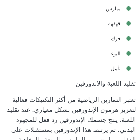
يمارس
قهقهة
فرك
اليوغا
تأمل
تقليد اللعبة والاندورفين
تعتبر التمارين الرياضية من أكثر التكتيكات فعالية
لتعزيز هرمون الإندورفين بشكل معياري. عند تقليد
اللعبة، ينتج جسمك الإندورفين رد فعل للمجهود
البدني. ثم يرتبط هذا الإندورفين بمستقبلات على
العقل، مما ينتهي بـ الملمس بالمتعة والرفاهية.