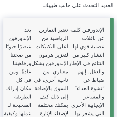
العديد التحدث على جانب طبيبك.
الإندورفين كلمة
تعتبر التمارين
يعد
عن ناقلات
الرياضية من
الإندورفين
عصبية قوي لها
أعلى التكتيكات
عنصرًا حيويًا
انتشار كبير من
لتعزيز هرمون
من صحتنا
النتائج في الإطار
الإندورفين بشكل
ورفاهيتنا
والعقل. إنهم
معياري. من
عادةً. ومن
ضباط عن
ناحية أخرى، في
في كل
“نشوة العداء”
السوق بالإضافة
مكان إدراك
والمشاعر
إلى ذلك كيف
الطريقة
الإيجابية الأخرى
يمكنك مختلفة
الصحيحة لـ
التي يشعر بها
لإضفاء الإثارة
عملها وكيفية