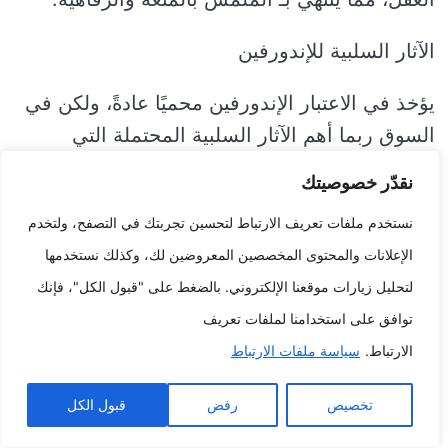
الآثار السلبية للإندورفين
يؤخذ في الاعتبار الإندورفين محميًا عادةً، ولكن في
السوق ربما أهم الآثار السلبية المحتملة التي
سيكون أن ناقش، بما على ذلك:
نقدّر خصوصيتك
نستخدم ملفات تعريف الارتباط لتحسين تجربتك في التصفح، ولتخدم
غثيان
الإعلانات والمحتوى المخصصين المعروضين لك، وكذلك نستخدمها
دوخة
لتحليل زيارات موقعنا الإلكتروني. بالضغط على "قبول الكل"، فإنك
توافق على استخدامنا لملفات تعريف
المضاعفات
الارتباط.
سياسة ملفات الارتباط
تمديد معدل ضربات الأحشاء
تخصيص
رفض
قبول الكل
التعرق