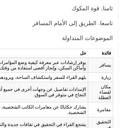
ثامنا. قوة المكوك
تاسعا. الطريق إلى الأمام المسافر
الموضوعات المتداولة
فائدة
حل
يوفر إرشادات عبر معرفة كيفية وضع المؤامرات
يسافر
وأماكن السكن، وإنجاز أقصى استفادة من وقتك 
زيارة
يلهم القراء للسفر واستكشاف الساحة، ويزودهم 
مكان
الإمدادات تفاصيل عن وجهات أخرى في جميع أنحاء
لقضاء
النجاح في متوفر في السوق.
العطلة
يشارك حكاياتًا عن مغامرات الكاتب الشخصية، 
مفامرة
الشخصية.
التحقيق
يشجع القراء في التحقيق في ثقافات جديدة والت
في